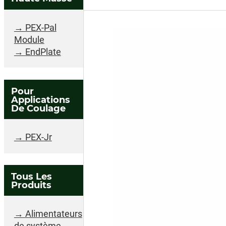
Filtration sur dérivati
Doseur de produits c
Positionneurs PexPal
Support de réservoi
PEX-Pal
Pompe à condensat
Module
Panneau de command
EndPlate
Pour
Applications
De Coulage
PEX-Jr
Tous Les
Produits
Alimentateurs
de système