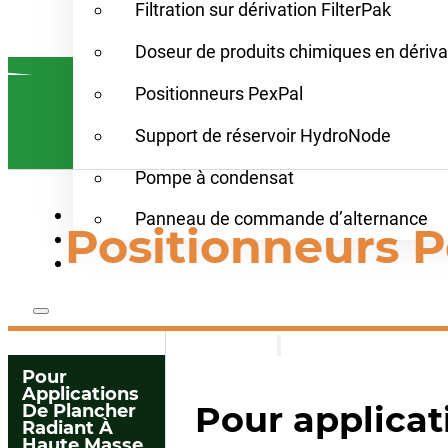
Filtration sur dérivation FilterPak
Doseur de produits chimiques en dériva
Positionneurs PexPal
Support de réservoir HydroNode
Pompe à condensat
Trouver un représentant
Panneau de commande d’alternance
Positionneurs P
Ressources
Contact
Produits
Produits
Pour
Alimentateurs de sy
Applications
Neutralisateur de co
Pour applicat
De Plancher
Produits chimiques 
Radiant À
Déminéralisateur H₂O
Accueil
Haute Masse