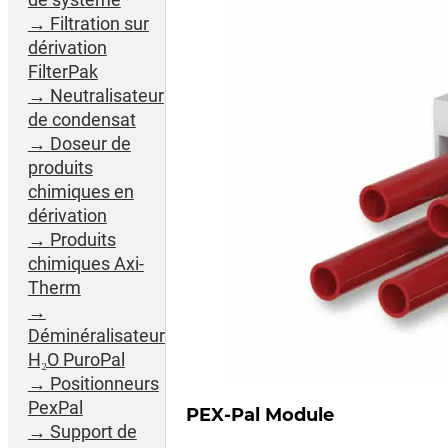
Filtration sur
dérivation
FilterPak
Neutralisateur
de condensat
Doseur de
produits
chimiques en
dérivation
Produits
chimiques Axi-
Therm
Déminéralisateur
H₂O PuroPal
Positionneurs
PexPal
PEX-Pal Module
Support de