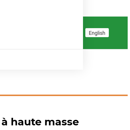
English
t à haute masse
Ressources
Contact