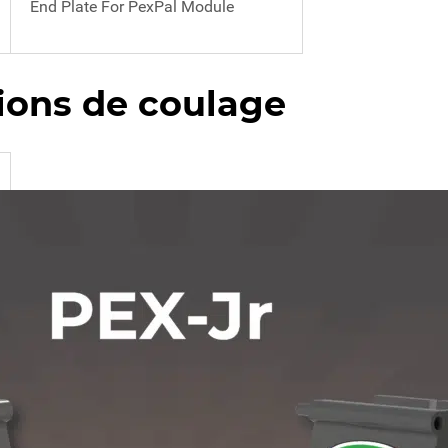
End Plate For PexPal Module
ions de coulage