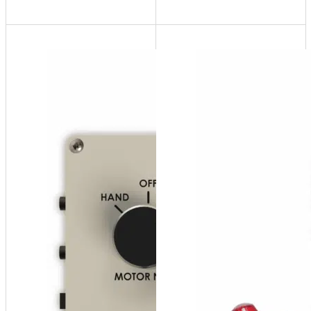
AMC100-
BP
Booster
Pump
Sequencer