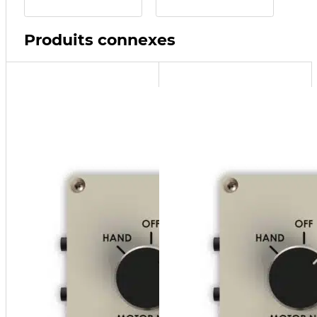
Produits connexes
AMC100-
SP
Sump
Pump
Sequencer