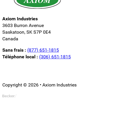
Axiom Industries
3603 Burron Avenue
Saskatoon, SK S7P 0E4
Canada
Sans frais :
(877) 651-1815
Téléphone local :
(306) 651-1815
Suivez-nous sur LinkedIn
Suivez-nous sur Instagram
Suivez-nous sur YouTube
Copyright © 2026 • Axiom Industries