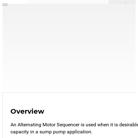
Panneau de commande d'alternance
,
Séquenceur de moteur
AMC 100
AMC100-SP "Sump
Pump Sequencer"
Trouver un représentant
Explorer les ressources
Overview
An Alternating Motor Sequencer is used when it is desirabl
capacity in a sump pump application.