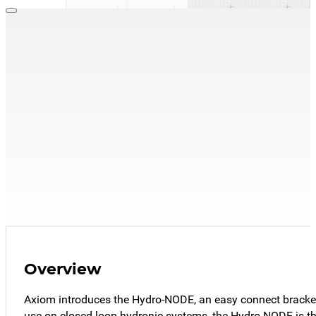
Support de réservoir HydroNode
,
Support de réservoir HydroNode
HN-3 : Expansion
Tank Wall Bracket
(Pro-Kit with ETV-1)
Trouver un représentant
Explorer les ressources
Overview
Axiom introduces the Hydro-NODE, an easy connect bracket 
use on closed-loop hydronic systems, the Hydro-NODE is the