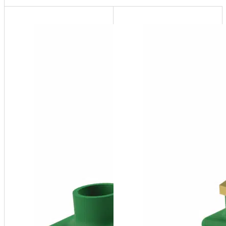
HN-1
Support
mural de
réservoir
d’expansion