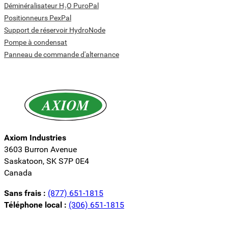
Déminéralisateur H₂O PuroPal
Positionneurs PexPal
Support de réservoir HydroNode
Pompe à condensat
Panneau de commande d'alternance
Axiom Industries
3603 Burron Avenue
Saskatoon, SK S7P 0E4
Canada
Sans frais :
(877) 651-1815
Téléphone local :
(306) 651-1815
Suivez-nous sur LinkedIn
Suivez-nous sur Instagram
Suivez-nous sur YouTube