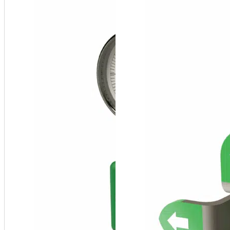
Welded
Steel Body
Expansion
Tank
Bracket
(Pro-Kit)