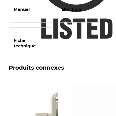
Manuel
Brochure
Fiche
technique
Produits connexes
“RIA10-
1-4x”
NEMA
Alarm
Panel
NEMA-4x