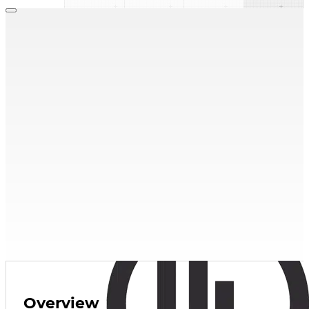
Accessoires
,
Alimentateurs de système
(Model RIA10-1-SAA)
Alarm Panel
Trouver un représentant
Explorer les ressources
Overview