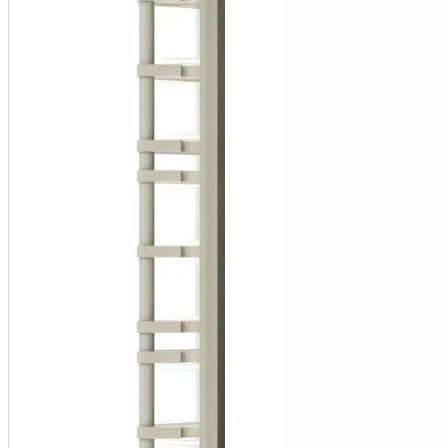
Low-
Level
Alarm
Panel
(Used
with
SF100
Models)