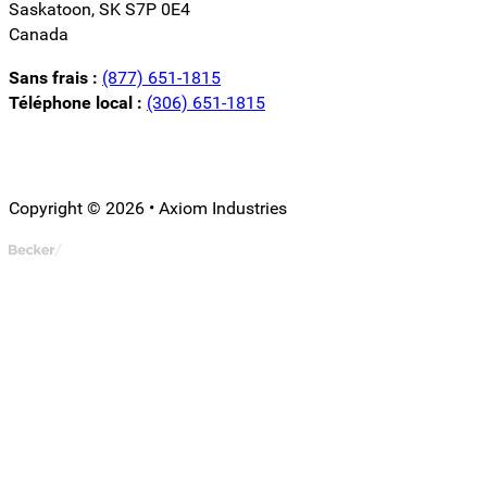
Saskatoon, SK S7P 0E4
Canada
Sans frais :
(877) 651-1815
Téléphone local :
(306) 651-1815
Suivez-nous sur LinkedIn
Suivez-nous sur Instagram
Suivez-nous sur YouTube
Copyright © 2026 • Axiom Industries