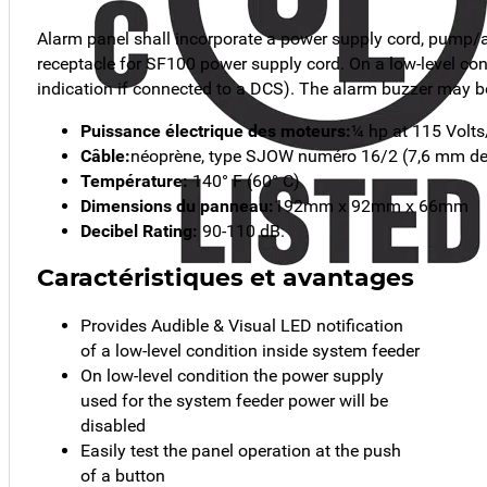
Alarm panel shall incorporate a power supply cord, pump/ala
receptacle for SF100 power supply cord. On a low-level cond
indication if connected to a DCS). The alarm buzzer may be
Puissance électrique des moteurs:
¼ hp at 115 Volts
Câble:
néoprène, type SJOW numéro 16/2 (7,6 mm de
Température:
140° F (60° C)
Dimensions du panneau:
192mm x 92mm x 66mm
Decibel Rating:
90-110 dB.
Caractéristiques et avantages
Provides Audible & Visual LED notification
of a low-level condition inside system feeder
On low-level condition the power supply
used for the system feeder power will be
disabled
Easily test the panel operation at the push
of a button