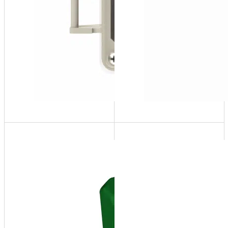
DMF150
Mini
alimentateur
numérique
(4.5 galUS,
0-45 psi)