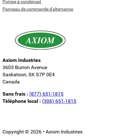
Pompe à condensat
Panneau de commande d'alternance
Axiom Industries
3603 Burron Avenue
Saskatoon, SK S7P 0E4
Canada
Sans frais :
(877) 651-1815
Téléphone local :
(306) 651-1815
Suivez-nous sur LinkedIn
Suivez-nous sur Instagram
Suivez-nous sur YouTube
Copyright © 2026 • Axiom Industries