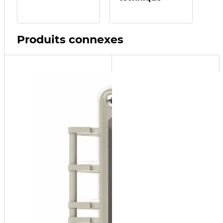
Produits connexes
“RIA10-
1-4x”
NEMA
Alarm
Panel
NEMA-4x
Low-
Level
Alarm
Panel
(Used
with
SF100
Models)