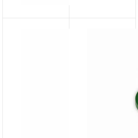
PuroPal-
1W
65 USG @
200 ppm, ¾"
FGHT
Connections