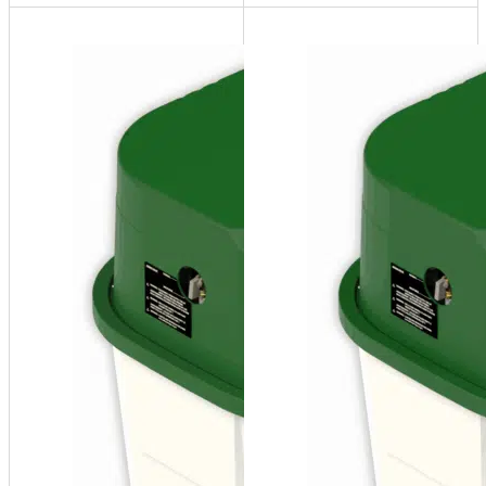
SF100-D-
P-4X
System
Feeder - 60
USG, 10-55
Psi
panneau de
commande
d’alternance
NEMA4x